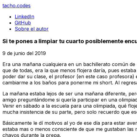
tacho
.codes
LinkedIn
GitHub
Sobre el autor
Si te pones a limpiar tu cuarto posiblemente enc
9 de junio del 2019
Era una mañana cualquiera en un bachillerato común de la
que de todas, era la que menos flojera daría, pues estaba
poder dar su clase, el profesor (en este caso profesora) 
cambiarme a los baños para ponerme mi short. Al regresa
La mañana estaba lejos de ser una mañana diferente, pero 
amigo preguntándome si quería participar en una olimpia
Venir en sábado a la escuela para una olimpiada, qué floje
mucha insistencia de su parte, pero solo recuerdo que e
Básicamente le dí motivos al yo de ese día para estar ave
estaba mas o menos consciente de que me gustaban las ma
chavos durante la prepa.