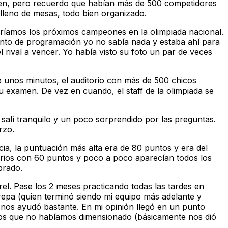
amen, pero recuerdo que habían más de 500 competidores
 lleno de mesas, todo bien organizado.
íamos los próximos campeones en la olimpiada nacional.
nto de programación yo no sabía nada y estaba ahí para
 rival a vencer. Yo había visto su foto un par de veces
 unos minutos, el auditorio con más de 500 chicos
 examen. De vez en cuando, el staff de la olimpiada se
alí tranquilo y un poco sorprendido por las preguntas.
rzo.
ia, la puntuación más alta era de 80 puntos y era del
arios con 60 puntos y poco a poco aparecían todos los
brado.
el. Pase los 2 meses practicando todas las tardes en
repa (quien terminó siendo mi equipo más adelante y
o nos ayudó bastante. En mi opinión llegó en un punto
jos que no habíamos dimensionado (básicamente nos dió