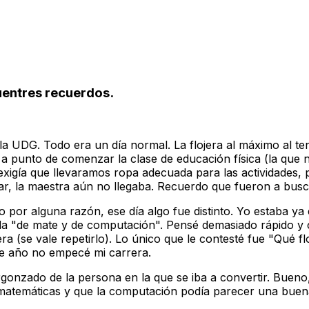
uentres recuerdos.
 UDG. Todo era un día normal. La flojera al máximo al tene
 a punto de comenzar la clase de educación física (la que n
exigía que llevaramos ropa adecuada para las actividades, po
r, la maestra aún no llegaba. Recuerdo que fueron a busc
por alguna razón, ese día algo fue distinto. Yo estaba ya e
da "de mate y de computación". Pensé demasiado rápido y 
ra (se vale repetirlo). Lo único que le contesté fue "Qué f
se año no empecé mi carrera.
rgonzado de la persona en la que se iba a convertir. Bueno
temáticas y que la computación podía parecer una buena r