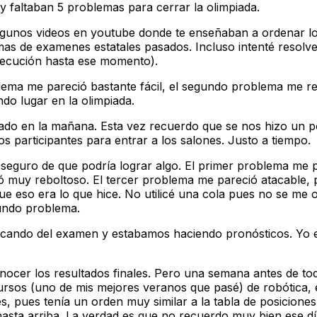
faltaban 5 problemas para cerrar la olimpiada.
lgunos videos en youtube donde te enseñaban a ordenar los 
as de examenes estatales pasados. Incluso intenté resolve
ejecución hasta ese momento).
blema me pareció bastante fácil, el segundo problema me re
o lugar en la olimpiada.
ábado en la mañana. Esta vez recuerdo que se nos hizo un po
 participantes para entrar a los salones. Justo a tiempo.
seguro de que podría lograr algo. El primer problema me pa
muy reboltoso. El tercer problema me pareció atacable, pu
 eso era lo que hice. No utilicé una cola pues no se me oc
gundo problema.
cando del examen y estabamos haciendo pronósticos. Yo es
nocer los resultados finales. Pero una semana antes de t
ursos (uno de mis mejores veranos que pasé) de robótica, e
s, pues tenía un orden muy similar a la tabla de posicione
sta arriba. La verdad es que no recuerdo muy bien ese día