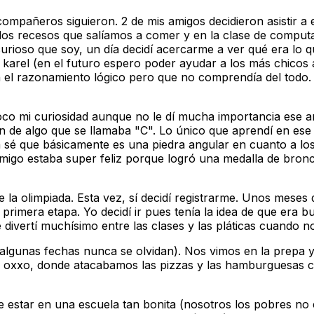
compañeros siguieron. 2 de mis amigos decidieron asistir a 
n los recesos que salíamos a comer y en la clase de comput
urioso que soy, un día decidí acercarme a ver qué era lo 
 karel (en el futuro espero poder ayudar a los más chicos 
 el razonamiento lógico pero que no comprendía del todo.
oco mi curiosidad aunque no le dí mucha importancia ese 
n de algo que se llamaba "C". Lo único que aprendí en es
 sé que básicamente es una piedra angular en cuanto a los
migo estaba super feliz porque logró una medalla de bronce 
e la olimpiada. Esta vez, sí decidí registrarme. Unos mese
primera etapa. Yo decidí ir pues tenía la idea de que era
divertí muchísimo entre las clases y las pláticas cuando n
algunas fechas nunca se olvidan). Nos vimos en la prepa y l
oxxo, donde atacabamos las pizzas y las hamburguesas co
de estar en una escuela tan bonita (nosotros los pobres n