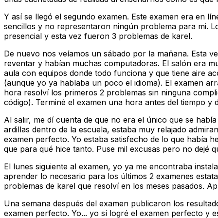
Y así se llegó el segundo examen. Este examen era en lí
sencillos y no representaron ningún problema para mi. 
presencial y esta vez fueron 3 problemas de karel.
De nuevo nos veíamos un sábado por la mañana. Esta vez 
reventar y habían muchas computadoras. El salón era mu
aula con equipos donde todo funciona y que tiene aire a
(aunque yo ya hablaba un poco el idioma). El examen arra
hora resolví los primeros 2 problemas sin ninguna compl
código). Terminé el examen una hora antes del tiempo y de
Al salir, me dí cuenta de que no era el único que se habí
ardillas dentro de la escuela, estaba muy relajado admir
examen perfecto. Yo estaba satisfecho de lo que había h
que para qué hice tanto. Puse mil excusas pero no dejé q
El lunes siguiente al examen, yo ya me encontraba ins
aprender lo necesario para los últimos 2 examenes estata
problemas de karel que resolví en los meses pasados. Apr
Una semana después del examen publicaron los resultad
examen perfecto. Yo... yo sí logré el examen perfecto y 