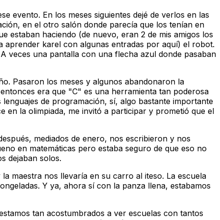
ese evento. En los meses siguientes dejé de verlos en las
ación, en el otro salón donde parecía que los tenían en
que estaban haciendo (de nuevo, eran 2 de mis amigos los
a aprender karel con algunas entradas por aquí) el robot.
 A veces una pantalla con una flecha azul donde pasaban
año. Pasaron los meses y algunos abandonaron la
e entonces era que "C" es una herramienta tan poderosa
 lenguajes de programación, sí, algo bastante importante
en la olimpiada, me invitó a participar y prometió que el
s después, mediados de enero, nos escribieron y nos
 bueno en matemáticas pero estaba seguro de que eso no
os dejaban solos.
a maestra nos llevaría en su carro al iteso. La escuela
ngeladas. Y ya, ahora sí con la panza llena, estabamos
o estamos tan acostumbrados a ver escuelas con tantos