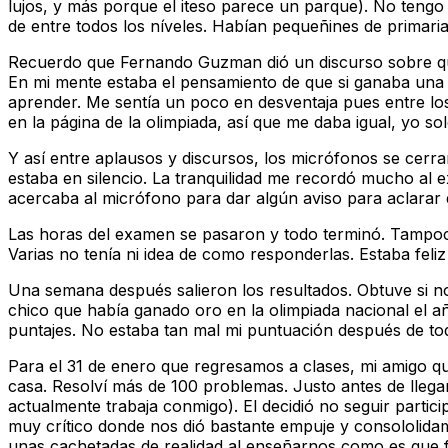
lujos, y más porque el iteso parece un parque). No ten
de entre todos los níveles. Habían pequeñines de primaria
Recuerdo que Fernando Guzman dió un discurso sobre que
En mi mente estaba el pensamiento de que si ganaba una
aprender. Me sentía un poco en desventaja pues entre los
en la página de la olimpiada, así que me daba igual, yo s
Y así entre aplausos y discursos, los micrófonos se cer
estaba en silencio. La tranquilidad me recordó mucho al
acercaba al micrófono para dar algún aviso para aclarar 
Las horas del examen se pasaron y todo terminó. Tampoco
Varias no tenía ni idea de como responderlas. Estaba fel
Una semana después salieron los resultados. Obtuve si no
chico que había ganado oro en la olimpiada nacional el a
puntajes. No estaba tan mal mi puntuación después de tod
Para el 31 de enero que regresamos a clases, mi amigo que
casa. Resolví más de 100 problemas. Justo antes de lleg
actualmente trabaja conmigo). El decidió no seguir partic
muy crítico donde nos dió bastante empuje y consololi
unas cachetadas de realidad al enseñarnos como es que f