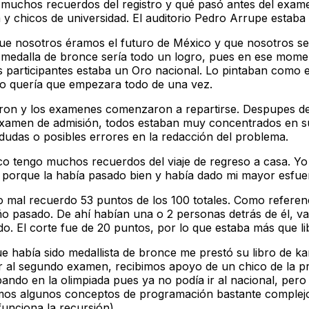
go muchos recuerdos del registro y qué pasó antes del ex
 y chicos de universidad. El auditorio Pedro Arrupe estaba
 nosotros éramos el futuro de México y que nosotros ser
 medalla de bronce sería todo un logro, pues en ese mome
 participantes estaba un Oro nacional. Lo pintaban como el
olo quería que empezara todo de una vez.
raron y los examenes comenzaron a repartirse. Despupes de
 examen de admisión, todos estaban muy concentrados en su
dudas o posibles errores en la redacción del problema.
 tengo muchos recuerdos del viaje de regreso a casa. Yo s
iz porque la había pasado bien y había dado mi mayor esfue
 mal recuerdo 53 puntos de los 100 totales. Como referenc
ño pasado. De ahí habían una o 2 personas detrás de él, v
o. El corte fue de 20 puntos, por lo que estaba más que li
 había sido medallista de bronce me prestó su libro de kar
ar al segundo examen, recibimos apoyo de un chico de la p
ipando en la olimpiada pues ya no podía ir al nacional, per
damos algunos conceptos de programación bastante comple
unciona la recursión).