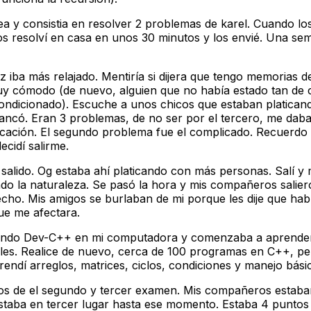
nea y consistia en resolver 2 problemas de karel. Cuando 
Los resolví en casa en unos 30 minutos y los envié. Una 
iba más relajado. Mentiría si dijera que tengo memorias d
y cómodo (de nuevo, alguien que no había estado tan de c
condicionado). Escuche a unos chicos que estaban platican
ncó. Eran 3 problemas, de no ser por el tercero, me daba l
icación. El segundo problema fue el complicado. Recuerdo
cidí salirme.
a salido. Og estaba ahí platicando con más personas. Salí y
ando la naturaleza. Se pasó la hora y mis compañeros salie
echo. Mis amigos se burlaban de mi porque les dije que ha
ue me afectara.
talando Dev-C++ en mi computadora y comenzaba a aprend
les. Realice de nuevo, cerca de 100 programas en C++, per
endí arreglos, matrices, ciclos, condiciones y manejo bás
os de el segundo y tercer examen. Mis compañeros estaba
estaba en tercer lugar hasta ese momento. Estaba 4 puntos