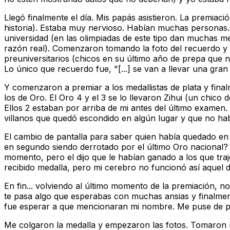
Llegó finalmente el día. Mis papás asistieron. La premiac
historia). Estaba muy nervioso. Habían muchas personas. 
universidad (en las olimpiadas de este tipo dan muchas m
razón real). Comenzaron tomando la foto del recuerdo y 
preuniversitarios (chicos en su último año de prepa que n
Lo único que recuerdo fue, "[...] se van a llevar una gran
Y comenzaron a premiar a los medallistas de plata y fina
los de Oro. El Oro 4 y el 3 se lo llevaron Zihui (un chi
Ellos 2 estaban por arriba de mi antes del último examen
villanos que quedó escondido en algún lugar y que no ha
El cambio de pantalla para saber quien había quedado e
en segundo siendo derrotado por el último Oro nacional?
momento, pero el dijo que le habían ganado a los que tr
recibido medalla, pero mi cerebro no funcionó así aquel d
En fin... volviendo al último momento de la premiación,
te pasa algo que esperabas con muchas ansias y finalmen
fue esperar a que mencionaran mi nombre. Me puse de p
Me colgaron la medalla y empezaron las fotos. Tomaron m