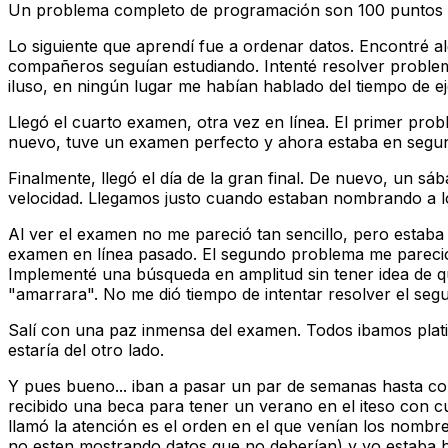
Un problema completo de programación son 100 puntos y 
Lo siguiente que aprendí fue a ordenar datos. Encontré a
compañeros seguían estudiando. Intenté resolver problem
iluso, en ningún lugar me habían hablado del tiempo de 
Llegó el cuarto examen, otra vez en línea. El primer pro
nuevo, tuve un examen perfecto y ahora estaba en segund
Finalmente, llegó el día de la gran final. De nuevo, un s
velocidad. Llegamos justo cuando estaban nombrando a los
Al ver el examen no me pareció tan sencillo, pero estaba 
examen en línea pasado. El segundo problema me pareció 
Implementé una búsqueda en amplitud sin tener idea de que
"amarrara". No me dió tiempo de intentar resolver el se
Salí con una paz inmensa del examen. Todos ibamos plati
estaría del otro lado.
Y pues bueno... iban a pasar un par de semanas hasta co
recibido una beca para tener un verano en el iteso con c
llamó la atención es el orden en el que venían los nombre
no esten mostrando datos que no deberían) y yo estaba ha