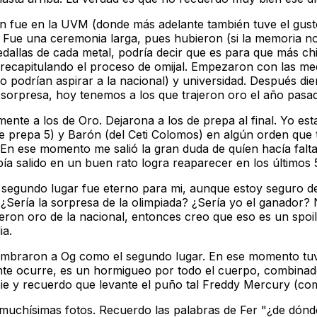
ión fue en la UVM (donde más adelante también tuve el gust
Fue una ceremonia larga, pues hubieron (si la memoria no 
edallas de cada metal, podría decir que es para que más ch
recapitulando el proceso de omijal. Empezaron con las med
o podrían aspirar a la nacional) y universidad. Después di
 sorpresa, hoy tenemos a los que trajeron oro el año pasado
lmente a los de Oro. Dejarona a los de prepa al final. Yo 
co de prepa 5) y Barón (del Ceti Colomos) en algún orden q
. En ese momento me salió la gran duda de quíen hacía falt
bía salido en un buen rato logra reaparecer en los último
n segundo lugar fue eterno para mi, aunque estoy seguro
 ¿Sería la sorpresa de la olimpiada? ¿Sería yo el ganador
ajeron oro de la nacional, entonces creo que eso es un sp
ia.
 nombraron a Og como el segundo lugar. En ese momento tu
te ocurre, es un hormigueo por todo el cuerpo, combinado
ie y recuerdo que levante el puño tal Freddy Mercury (c
uchísimas fotos. Recuerdo las palabras de Fer "¿de dónde 