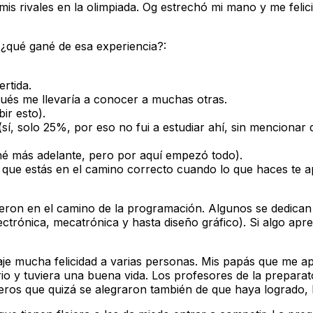
s rivales en la olimpiada. Og estrechó mi mano y me felici
, ¿qué gané de esa experiencia?:
rtida.
és me llevaría a conocer a muchas otras.
ir esto).
(sí, solo 25%, por eso no fui a estudiar ahí, sin menciona
né más adelante, pero por aquí empezó todo).
 que estás en el camino correcto cuando lo que haces te 
eron en el camino de la programación. Algunos se dedican 
 electrónica, mecatrónica y hasta diseño gráfico). Si algo a
aje mucha felicidad a varias personas. Mis papás que me
rio y tuviera una buena vida. Los profesores de la prepar
eros que quizá se alegraron también de que haya logrado, 